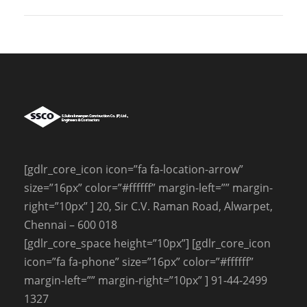
[gdlr_core_icon icon=”fa fa-location-arrow”
size=”16px” color=”#ffffff” margin-left=”” margin-
right=”10px” ] 20, Sir C.V. Raman Road, Alwarpet,
Chennai – 600 018
[gdlr_core_space height=”10px”] [gdlr_core_icon
icon=”fa fa-phone” size=”16px” color=”#ffffff”
margin-left=”” margin-right=”10px” ] 91-44-2499
1327