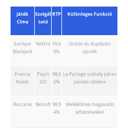
Játék
Szolgál
RTP
Különleges Funkció
Címe
tató
Európai
NetEnt
99,6
Osztás és duplázási
Blackjack
0%
opciók
Francia
Play’n
98,6
La Partage szabály páros
Rulett
GO
5%
pénzes tétekre
Baccarat
Betsoft
98,9
Melléktétek magasabb
4%
kifizetésekkel