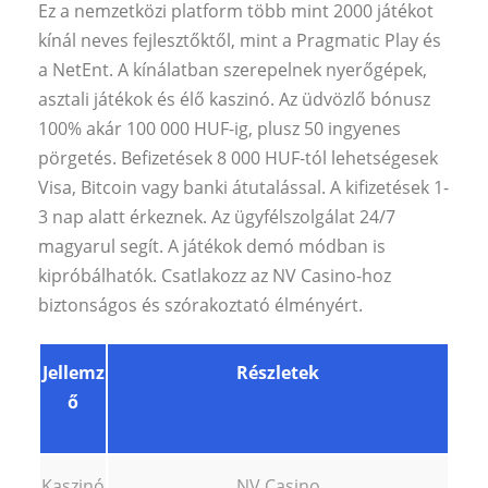
Ez a nemzetközi platform több mint 2000 játékot
kínál neves fejlesztőktől, mint a Pragmatic Play és
a NetEnt. A kínálatban szerepelnek nyerőgépek,
asztali játékok és élő kaszinó. Az üdvözlő bónusz
100% akár 100 000 HUF-ig, plusz 50 ingyenes
pörgetés. Befizetések 8 000 HUF-tól lehetségesek
Visa, Bitcoin vagy banki átutalással. A kifizetések 1-
3 nap alatt érkeznek. Az ügyfélszolgálat 24/7
magyarul segít. A játékok demó módban is
kipróbálhatók. Csatlakozz az NV Casino-hoz
biztonságos és szórakoztató élményért.
Jellemz
Részletek
ő
Kaszinó
NV Casino