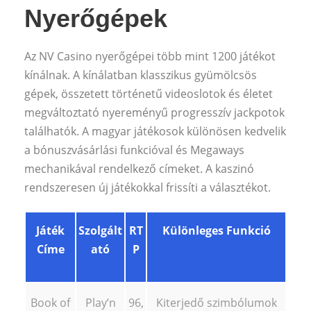
Nyerőgépek
Az NV Casino nyerőgépei több mint 1200 játékot
kínálnak. A kínálatban klasszikus gyümölcsös
gépek, összetett történetű videoslotok és életet
megváltoztató nyereményű progresszív jackpotok
találhatók. A magyar játékosok különösen kedvelik
a bónuszvásárlási funkcióval és Megaways
mechanikával rendelkező címeket. A kaszinó
rendszeresen új játékokkal frissíti a választékot.
Játék
Szolgált
RT
Különleges Funkció
Címe
ató
P
Book of
Play’n
96,
Kiterjedő szimbólumok