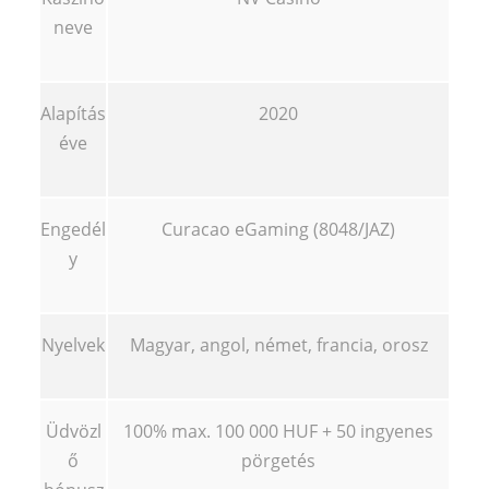
neve
Alapítás
2020
éve
Engedél
Curacao eGaming (8048/JAZ)
y
Nyelvek
Magyar, angol, német, francia, orosz
Üdvözl
100% max. 100 000 HUF + 50 ingyenes
ő
pörgetés