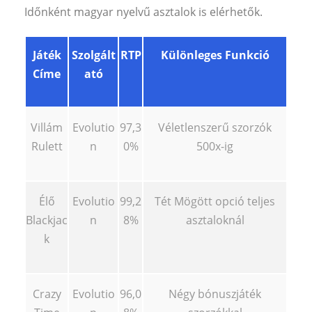
Időnként magyar nyelvű asztalok is elérhetők.
Játék
Szolgált
RTP
Különleges Funkció
Címe
ató
Villám
Evolutio
97,3
Véletlenszerű szorzók
Rulett
n
0%
500x-ig
Élő
Evolutio
99,2
Tét Mögött opció teljes
Blackjac
n
8%
asztaloknál
k
Crazy
Evolutio
96,0
Négy bónuszjáték