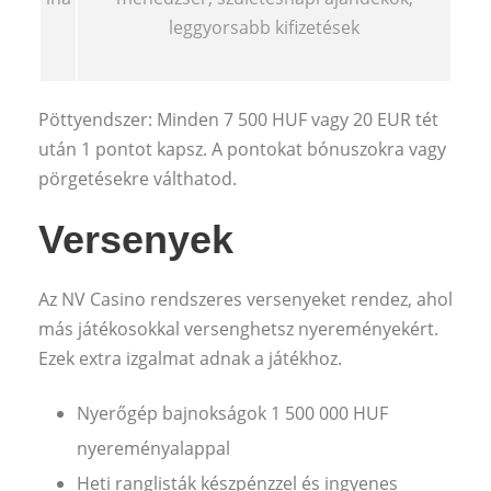
leggyorsabb kifizetések
Pöttyendszer: Minden 7 500 HUF vagy 20 EUR tét
után 1 pontot kapsz. A pontokat bónuszokra vagy
pörgetésekre válthatod.
Versenyek
Az NV Casino rendszeres versenyeket rendez, ahol
más játékosokkal versenghetsz nyereményekért.
Ezek extra izgalmat adnak a játékhoz.
Nyerőgép bajnokságok 1 500 000 HUF
nyereményalappal
Heti ranglisták készpénzzel és ingyenes