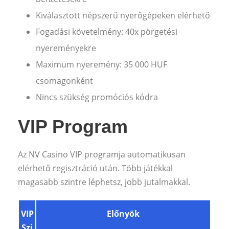
Kiválasztott népszerű nyerőgépeken elérhető
Fogadási követelmény: 40x pörgetési
nyereményekre
Maximum nyeremény: 35 000 HUF
csomagonként
Nincs szükség promóciós kódra
VIP Program
Az NV Casino VIP programja automatikusan
elérhető regisztráció után. Több játékkal
magasabb szintre léphetsz, jobb jutalmakkal.
VIP
Előnyök
Szi