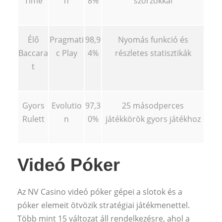
Time
n
8%
szorzókkal
Élő
Pragmati
98,9
Nyomás funkció és
Baccara
c Play
4%
részletes statisztikák
t
Gyors
Evolutio
97,3
25 másodperces
Rulett
n
0%
játékkörök gyors játékhoz
Videó Póker
Az NV Casino videó póker gépei a slotok és a
póker elemeit ötvözik stratégiai játékmenettel.
Több mint 15 változat áll rendelkezésre, ahol a