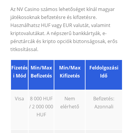
Az NV Casino számos lehetőséget kínál magyar
játékosoknak befizetésre és kifizetésre.
Használhatsz HUF vagy EUR valutát, valamint
kriptovalutákat. A népszerű bankkártyák, e-
pénztárcák és kripto opciók biztonságosak, erős
titkosítással.
Fizetés
Min/Max
Min/Max
Feldolgozási
i Mód
Befizetés
Kifizetés
Idő
Visa
8 000 HUF
Nem
Befizetés:
/ 2 000 000
elérhető
Azonnali
HUF