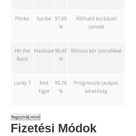
Plinko
Spribe
97,00
Állítható kockázati
%
szintek
Hit the
Hacksaw
96,40
Bónusz kör szorzókkal
Bank
%
Lucky 7
Red
95,78
Progresszív jackpot
Tiger
%
lehetőség
Regisztrálj most
Fizetési Módok