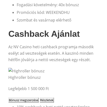
Fogadási követelmény: 40x bónusz
Promóciós kód: WEEKENDHU
Szombat és vasárnap elérhető
Cashback Ajánlat
Az NV Casino heti cashback programja második
esélyt ad veszteségek esetén. A kaszinó minden
hétfőn jóváírja a nettó veszteségek egy részét.
Highroller bónusz
Legfeljebb 1 500 000 Ft
Bónusz megszerzése
Részletek
10% cashback a heti nettó veszteségekre