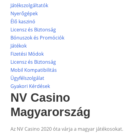
Játékszolgáltatók
Nyerőgépek
Élő kaszinó
Licensz és Biztonság
Bónuszok és Promóciók
Játékok
Fizetési Módok
Licensz és Biztonság
Mobil Kompatibilitás
Ügyfélszolgálat
Gyakori Kérdések
NV Casino
Magyarország
Az NV Casino 2020 óta várja a magyar játékosokat.