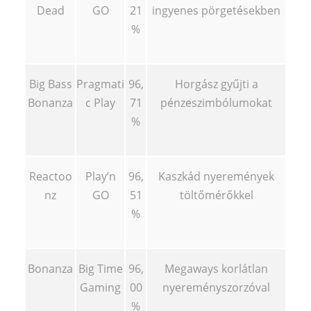
Dead
GO
21
ingyenes pörgetésekben
%
Big Bass
Pragmati
96,
Horgász gyűjti a
Bonanza
c Play
71
pénzeszimbólumokat
%
Reactoo
Play’n
96,
Kaszkád nyeremények
nz
GO
51
töltőmérőkkel
%
Bonanza
Big Time
96,
Megaways korlátlan
Gaming
00
nyereményszorzóval
%