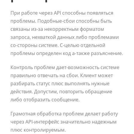
При работе через API способны появляться
проблемы. Подобные-сбои способны быть
связаны из-за некорректным форматом
запроса, нехваткой данных либо проблемами
со-стороны системе. С-целью отдельной
проблемы определен код а-также разъяснение.
Контроль проблем дает-возможность системе
правильно отвечать на сбои. Клиент может
разбирать статус плюс выполнять нужные
действия. Допустим, повторить обращение
либо отобразить сообщение.
Грамотная обработка проблем делает работу
через API-интерфейс значительно надежным
плюс контролируемым.