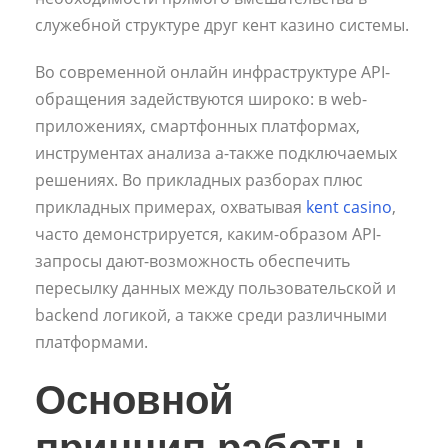
служебной структуре друг кент казино системы.
Во современной онлайн инфраструктуре API-
обращения задействуются широко: в web-
приложениях, смартфонных платформах,
инструментах анализа а-также подключаемых
решениях. Во прикладных разборах плюс
прикладных примерах, охватывая
kent casino
,
часто демонстрируется, каким-образом API-
запросы дают-возможность обеспечить
пересылку данных между пользовательской и
backend логикой, а также среди различными
платформами.
Основной
принцип работы