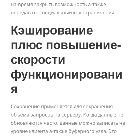
на-время закрыть возможность а-также
передавать специальный код ограничения.
Кэширование
плюс повышение-
скорости
функционировани
я
Сохранение применяется для сокращения
объема запросов на серверу. Когда данные не
обновляются часто, данные можно записать на
уровне клиента а-также буферного узла. Это