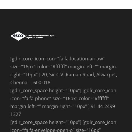
[gdlr_core_icon icon=”fa fa-location-arrow”
size=”16px” color=”#ffffff” margin-left=”” margin-
right=”10px” ] 20, Sir C.V. Raman Road, Alwarpet,
Chennai – 600 018
[gdlr_core_space height=”10px”] [gdlr_core_icon
icon=”fa fa-phone” size=”16px” color=”#ffffff”
margin-left=”” margin-right=”10px” ] 91-44-2499
1327
[gdlr_core_space height=”10px”] [gdlr_core_icon
icon=”fa fa-envelope-open-o” size=”16px”