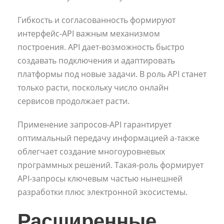
Гибкость и согласованность формируют
интерфейс-API важным механизмом
построения. API дает-возможность быстро
создавать подключения и адаптировать
платформы под новые задачи. В роль API станет
только расти, поскольку число онлайн
сервисов продолжает расти.
Применение запросов-API гарантирует
оптимальный передачу информацией а-также
облегчает создание многоуровневых
программных решений. Такая-роль формирует
API-запросы ключевым частью нынешней
разработки плюс электронной экосистемы.
Расширенные