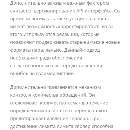
Дополнительно важным важным фактором
считается версионирование API-интерфейса. Со
времени логика а-также функциональность
имеют-возможность корректироваться, из-за-
этого используются редакции, которые
позволяют поддерживать старые а-также новые
форматы параллельно. Данный-подход
необходимо ради обеспечения
согласованности плюс предотвращения
ошибок во взаимодействии.
Дополнительно применяется механизм
контроля количества обращений. Он
отслеживает количество команд в-течение
определенный казино кент период а-также
предотвращает давление сервера. При
достижении-лимита лимита сервер способна