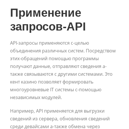
Применение
запросов-API
API-запросы применяются с-целью
объединения различных систем. Посредством
этих-обращений помощью программы
получают данные, отправляют сведения а-
также связываются с другими системами. Это
кент казино позволяет формировать
многоуровневые IT системы с-помощью
независимых модулей.
Например, API применяется для выгрузки
сведений из сервера, обновления сведений
среди девайсами а-также обмена через