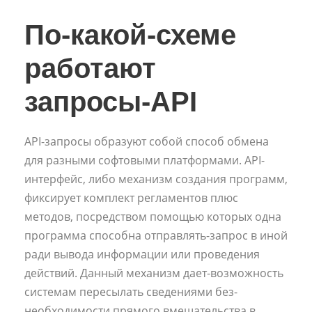
По-какой-схеме
работают
запросы-API
API-запросы образуют собой способ обмена
для разными софтовыми платформами. API-
интерфейс, либо механизм создания программ,
фиксирует комплект регламентов плюс
методов, посредством помощью которых одна
программа способна отправлять-запрос в иной
ради вывода информации или проведения
действий. Данный механизм дает-возможность
системам пересылать сведениями без-
необходимости прямого вмешательства в