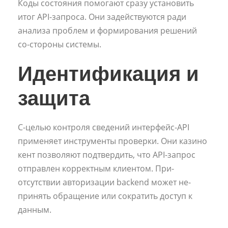
Коды состояния помогают сразу установить
итог API-запроса. Они задействуются ради
анализа проблем и формирования решений
со-стороны системы.
Идентификация и
защита
С-целью контроля сведений интерфейс-API
применяет инструменты проверки. Они казино
кент позволяют подтвердить, что API-запрос
отправлен корректным клиентом. При-
отсутствии авторизации backend может не-
принять обращение или сократить доступ к
данным.