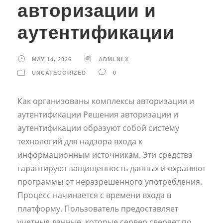
авторизации и
аутентификации
MAY 14, 2026
ADMLNLX
UNCATEGORIZED
0
Как организованы комплексы авторизации и
аутентификации Решения авторизации и
аутентификации образуют собой систему
технологий для надзора входа к
информационным источникам. Эти средства
гарантируют защищенность данных и охраняют
программы от неразрешенного употребления.
Процесс начинается с времени входа в
платформу. Пользователь предоставляет
учетные данные, которые сервер сверяет по