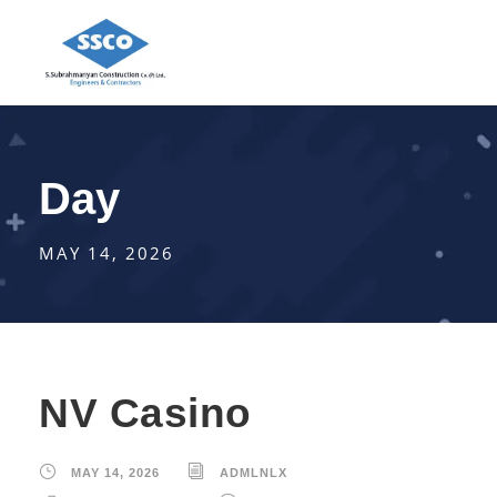
Day
MAY 14, 2026
NV Casino
MAY 14, 2026
ADMLNLX