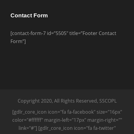
Contact Form
[contact-form-7 id=”5505″ title=”Footer Contact
Form”]
Copyright 2020, All Rights Reserved, SSCOPL
[gdlr_core_icon icon="fa fa-facebook" size="16px"
color="#ffffff" margin-left="17px" margin-right=""
link="#"] [gdlr_core_icon icon="fa fa-twitter"