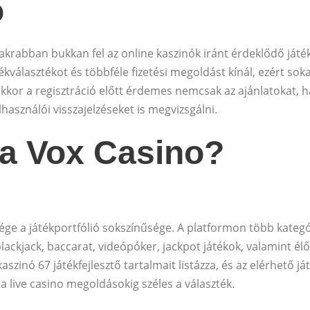
ő
akrabban bukkan fel az online kaszinók iránt érdeklődő ját
ékválasztékot és többféle fizetési megoldást kínál, ezért sok
kor a regisztráció előtt érdemes nemcsak az ajánlatokat, h
felhasználói visszajelzéseket is megvizsgálni.
l a Vox Casino?
ége a játékportfólió sokszínűsége. A platformon több kategó
lackjack, baccarat, videópóker, jackpot játékok, valamint élő
aszinó 67 játékfejlesztő tartalmait listázza, és az elérhető j
l a live casino megoldásokig széles a választék.