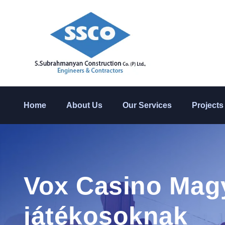
Home
About Us
Our Services
Projects
Vox Casino Mag
játékosoknak