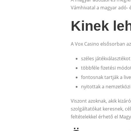
Vámhivatal a magyar adó- é
Kinek le
A Vox Casino elsősorban az
széles játékválasztékot
többféle fizetési módo
fontosnak tartják a live
nyitottak a nemzetközi
Viszont azoknak, akik kizáró
szolgáltatókat keresnek, c
feltételekkel érhető el Mag