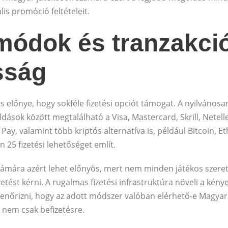
lis promóció feltételeit.
 módok és tranzakci
sság
s előnye, hogy sokféle fizetési opciót támogat. A nyilvánosa
ások között megtalálható a Visa, Mastercard, Skrill, Netell
 Pay, valamint több kriptós alternatíva is, például Bitcoin,
 25 fizetési lehetőséget említ.
zámára azért lehet előnyös, mert nem minden játékos szere
zetést kérni. A rugalmas fizetési infrastruktúra növeli a kény
enőrizni, hogy az adott módszer valóban elérhető-e Magyaro
, nem csak befizetésre.