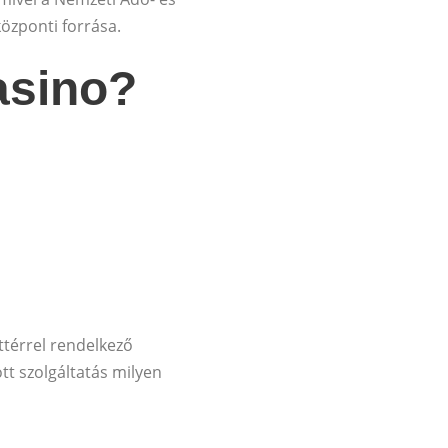
özponti forrása.
asino?
áttérrel rendelkező
tt szolgáltatás milyen