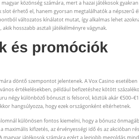
a magyar közönség számára, mert a hazai játékosok gyakran 
 slot érhető el, hanem gyorsan megtalálhatók a népszerű él
ntból változatos kínálatot mutat, így alkalmas lehet azoknak
, akik hosszabb asztali játékélményre vágynak.
k és promóciók
ámára döntő szempontot jelentenek. A Vox Casino esetében
lvános értékelésekben, például befizetéshez kötött százalék
ru négy különböző bónuszt is felsorol, köztük akár €500–€1
kkor hangsúlyozza, hogy ezek országonként eltérhetnek.
talomnál különösen fontos kiemelni, hogy a bónusz önmag
 maximális kifizetés, az érvényességi idő és az akcióban rész
A magyar játékosok számára ezért a legjobb megoldás mindig 