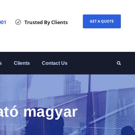
GET A QUOTE
001
Trusted By Clients
s
Clients
Contact Us
ató magyar