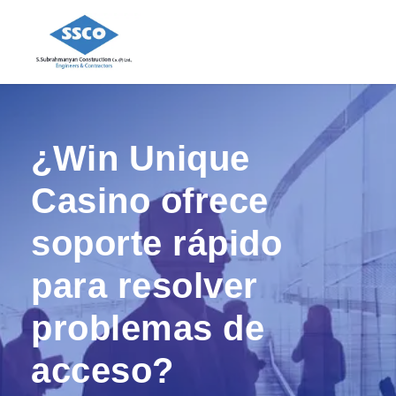
¿Win Unique
Casino ofrece
soporte rápido
para resolver
problemas de
acceso?