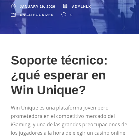
JANUARY 19, 2026
ADMLNLX
UNCATEGORIZED
0
Soporte técnico:
¿qué esperar en
Win Unique?
Win Unique es una plataforma joven pero
prometedora en el competitivo mercado del
iGaming, y una de las grandes preocupaciones de
los jugadores a la hora de elegir un casino online