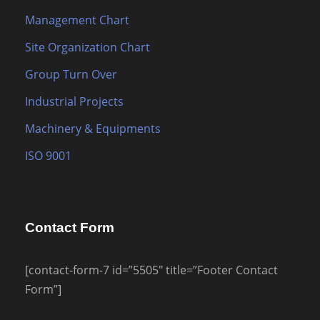
Management Chart
Site Organization Chart
Group Turn Over
Industrial Projects
Machinery & Equipments
ISO 9001
Contact Form
[contact-form-7 id=”5505″ title=”Footer Contact
Form”]