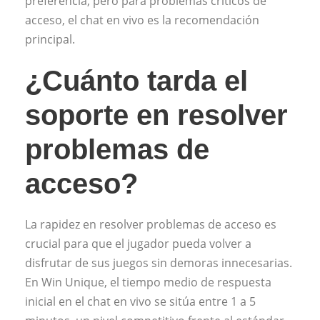
preferencia, pero para problemas críticos de
acceso, el chat en vivo es la recomendación
principal.
¿Cuánto tarda el
soporte en resolver
problemas de
acceso?
La rapidez en resolver problemas de acceso es
crucial para que el jugador pueda volver a
disfrutar de sus juegos sin demoras innecesarias.
En Win Unique, el tiempo medio de respuesta
inicial en el chat en vivo se sitúa entre 1 a 5