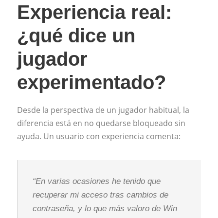
Experiencia real:
¿qué dice un
jugador
experimentado?
Desde la perspectiva de un jugador habitual, la
diferencia está en no quedarse bloqueado sin
ayuda. Un usuario con experiencia comenta:
“En varias ocasiones he tenido que
recuperar mi acceso tras cambios de
contraseña, y lo que más valoro de Win