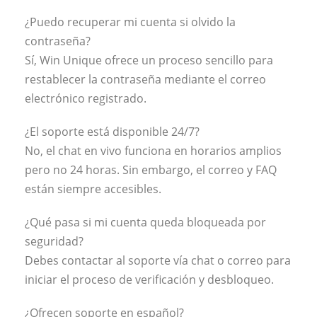
¿Puedo recuperar mi cuenta si olvido la
contraseña?
Sí, Win Unique ofrece un proceso sencillo para
restablecer la contraseña mediante el correo
electrónico registrado.
¿El soporte está disponible 24/7?
No, el chat en vivo funciona en horarios amplios
pero no 24 horas. Sin embargo, el correo y FAQ
están siempre accesibles.
¿Qué pasa si mi cuenta queda bloqueada por
seguridad?
Debes contactar al soporte vía chat o correo para
iniciar el proceso de verificación y desbloqueo.
¿Ofrecen soporte en español?