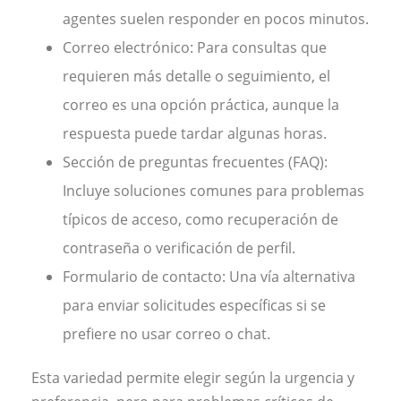
agentes suelen responder en pocos minutos.
Correo electrónico: Para consultas que
requieren más detalle o seguimiento, el
correo es una opción práctica, aunque la
respuesta puede tardar algunas horas.
Sección de preguntas frecuentes (FAQ):
Incluye soluciones comunes para problemas
típicos de acceso, como recuperación de
contraseña o verificación de perfil.
Formulario de contacto: Una vía alternativa
para enviar solicitudes específicas si se
prefiere no usar correo o chat.
Esta variedad permite elegir según la urgencia y